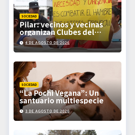
e
SOCIEDAD
e
Pilar: vecinos y vecinas
organizan Clubes del
n
Trueque
4 DE AGOSTO DE 2026
t
r
a
d
SOCIEDAD
“La Pochi Vegana”: Un
a
santuario multiespecie
s
3 DE AGOSTO DE 2026