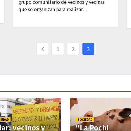
grupo comunitario de vecinos y vecinas
que se organizan para realizar…
P
1
2
3
a
g
i
n
a
c
IEDAD
SOCIEDAD
lar: vecinos y
“La Pochi