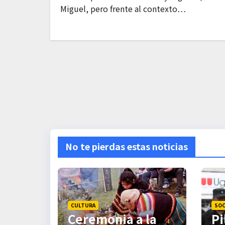
Miguel, pero frente al contexto…
No te pierdas estas noticias
CULTURA
SOC
Ceremonia a la
Pi