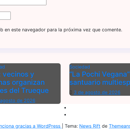
eb en este navegador para la próxima vez que comente.
ad
Sociedad
: vecinos y
“La Pochi Vegana”
nas organizan
santuario multies
es del Trueque
3 de agosto de 2026
 agosto de 2026
nciona gracias a WordPress
|
Tema:
News Rift
de
Themean