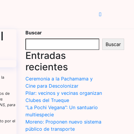
l
Buscar
Buscar
Entradas
recientes
 la
Ceremonia a la Pachamama y
Cine para Descolonizar
Pilar: vecinos y vecinas organizan
ios de
es
Clubes del Trueque
ENS, para
“La Pochi Vegana”: Un santuario
multiespecie
to por el
Moreno: Proponen nuevo sistema
público de transporte