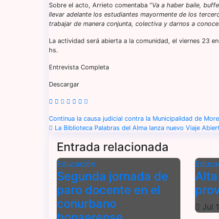
Sobre el acto, Arrieto comentaba “
Va a haber baile, buff
llevar adelante los estudiantes mayormente de los terce
trabajar de manera conjunta, colectiva y darnos a conocer
La actividad será abierta a la comunidad, el viernes 23 e
hs.
Entrevista Completa
Descargar
N
Continua la causa judicial contra la Municipalidad de Mo
La Biblioteca Palabras del Alma lanza nuevo Viaje Abier
a
Entrada relacionada
v
Educación
Educa
e
Segunda jornada de
Alta
paro docente en el
prov
g
conurbano
Jul 
a
bonaerense