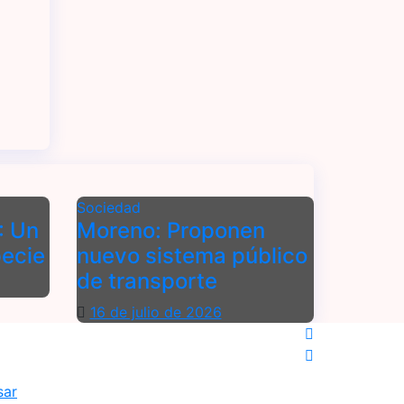
Sociedad
: Un
Moreno: Proponen
pecie
nuevo sistema público
de transporte
16 de julio de 2026
sar