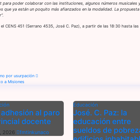
et para poder colaborar con las instituciones, algunos números musicales y
ros que ya están un poquito más afianzados en la modalidad. La propuesta
”.
n el CENS 451 (Serrano 4535, José C. Paz), a partir de las 18:30 hasta las
reno por usurpación
to a Misiones
ción
Educación
 adhesión al paro
José. C. Paz: la
incial docente
educación entre
sueldos de pobrez
1, 2026
fmtinkunaco
edificios inhabitab