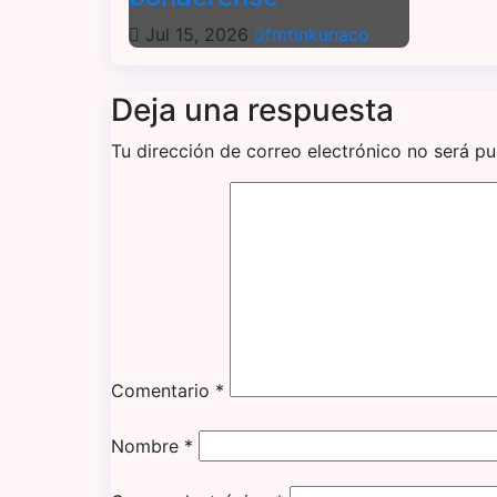
c
Jul 15, 2026
fmtinkunaco
i
Deja una respuesta
ó
n
Tu dirección de correo electrónico no será pu
d
e
e
n
t
Comentario
*
r
a
Nombre
*