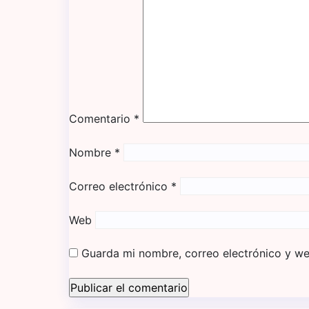
e
e
n
t
r
Comentario
*
a
Nombre
*
d
a
Correo electrónico
*
s
Web
Guarda mi nombre, correo electrónico y w