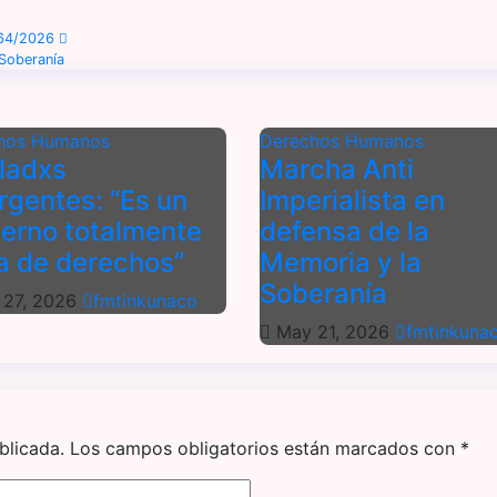
 264/2026
 Soberanía
hos Humanos
Derechos Humanos
ladxs
Marcha Anti
rgentes: “Es un
Imperialista en
erno totalmente
defensa de la
a de derechos”
Memoria y la
Soberanía
27, 2026
fmtinkunaco
May 21, 2026
fmtinkuna
blicada.
Los campos obligatorios están marcados con
*