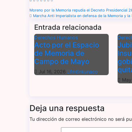
N
Moreno por la Memoria repudia el Decreto Presidencial
Marcha Anti Imperialista en defensa de la Memoria y la
a
Entrada relacionada
v
Derechos Humanos
Derec
e
Acto por el Espacio
Jubi
de Memoria de
Insu
g
Campo de Mayo
gobi
a
quit
Jul 16, 2026
fmtinkunaco
c
May 
i
ó
Deja una respuesta
n
Tu dirección de correo electrónico no será pu
d