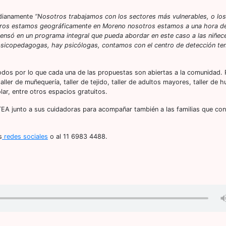
tidianamente
“Nosotros trabajamos con los sectores más vulnerables, o los
otros estamos geográficamente en Moreno nosotros estamos a una hora de
 pensó en un programa integral que pueda abordar en este caso a las niñec
y psicopedagogas, hay psicólogas, contamos con el centro de detección t
dos por lo que cada una de las propuestas son abiertas a la comunidad. 
ller de muñequería, taller de tejido, taller de adultos mayores, taller de h
lar, entre otros espacios gratuitos.
TEA junto a sus cuidadoras para acompañar también a las familias que con
s
redes sociales
o al 11 6983 4488.