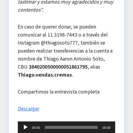
lastimar y estamos muy agradecidos y muy
contentos”.
En caso de querer donar, se pueden
comunicar al 11 3198-7443 o a través del
Instagram @thiagosoto777, también se
pueden realizar transferencias a la cuenta a
nombre de Thiago Aaron Antonio Soto,
CBU
3840200500000051861795
, alias
Thiago.vendas.cremas
.
Compartimos la entrevista completa
Descargar
Reproductor
00:00
00:00
de