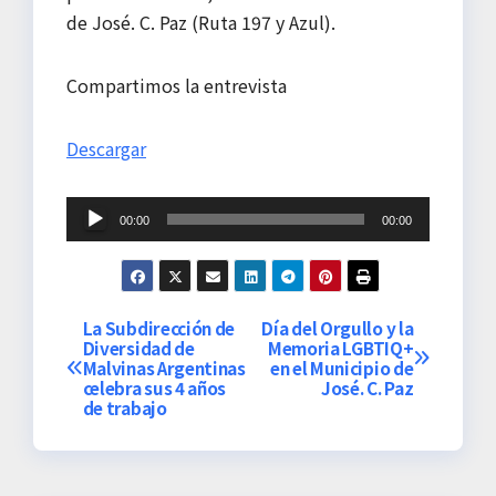
de José. C. Paz (Ruta 197 y Azul).
Compartimos la entrevista
Descargar
Reproductor
00:00
00:00
de
audio
N
La Subdirección de
Día del Orgullo y la
Diversidad de
Memoria LGBTIQ+
Malvinas Argentinas
en el Municipio de
a
celebra sus 4 años
José. C. Paz
de trabajo
v
e