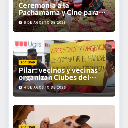
Ceremonia a la
Pachamama y Cine para
Descolonizar
5 DE AGOSTO DE 2026
SOCIEDAD
Pilar: vecinos y vecinas
organizan Clubes del
Trueque
4 DE AGOSTO DE 2026
SOCIEDAD