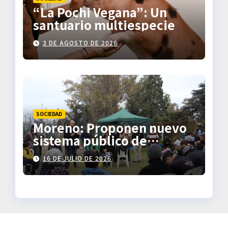
“La Pochi Vegana”: Un
santuario multiespecie
3 DE AGOSTO DE 2026
SOCIEDAD
Moreno: Proponen nuevo
sistema público de
transporte
16 DE JULIO DE 2026