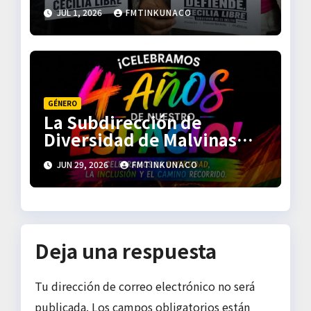
r
JUL 1, 2026
FMTINKUNACO
a
d
a
GÉNERO
La Subdirección de
s
Diversidad de Malvinas
Argentinas celebra sus 4
JUN 29, 2026
FMTINKUNACO
años de trabajo
Deja una respuesta
Tu dirección de correo electrónico no será
publicada.
Los campos obligatorios están