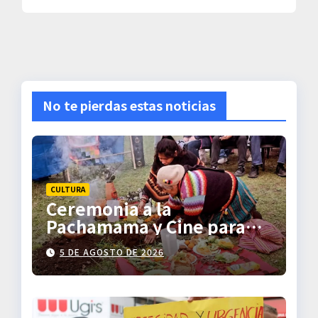
No te pierdas estas noticias
CULTURA
Ceremonia a la
Pachamama y Cine para
Descolonizar
5 DE AGOSTO DE 2026