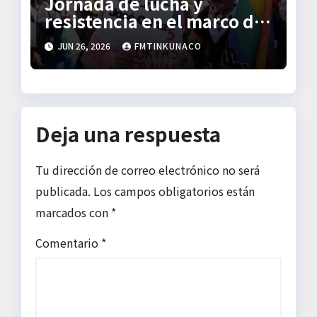
Jornada de lucha y
a
resistencia en el marco del
“Día del Orgullo”
s
JUN 26, 2026
FMTINKUNACO
Deja una respuesta
Tu dirección de correo electrónico no será
publicada.
Los campos obligatorios están
marcados con
*
Comentario
*