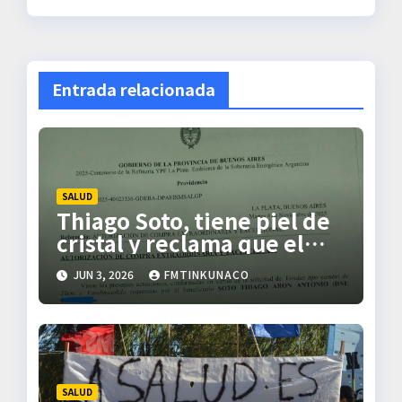
v
e
g
Entrada relacionada
a
c
i
SALUD
Thiago Soto, tiene piel de
ó
cristal y reclama que el
estado responda al
n
JUN 3, 2026
FMTINKUNACO
tratamiento
d
e
e
SALUD