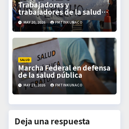
n
Trabajadoras y
trabajadores de la salud
t
convocan a una marcha
MAY 20, 2026
FMTINKUNACO
multitudinaria
r
a
d
SALUD
a
Marcha Federal en defensa
de la salud pública
s
MAY 19, 2026
FMTINKUNACO
Deja una respuesta