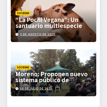
SOCIEDAD
“La Pochi Vegana”: Un
santuario multiespecie
3 DE AGOSTO DE 2026
SOCIEDAD
Moreno: Proponen nuevo
sistema público de
transporte
16 DE JULIO DE 2026