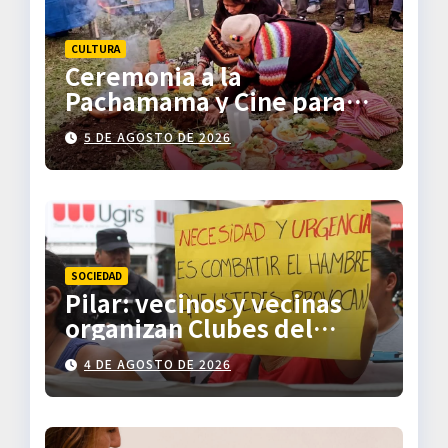
CULTURA
Ceremonia a la
Pachamama y Cine para
Descolonizar
5 DE AGOSTO DE 2026
SOCIEDAD
Pilar: vecinos y vecinas
organizan Clubes del
Trueque
4 DE AGOSTO DE 2026